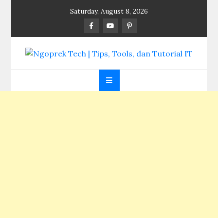
Skip
Saturday, August 8, 2026
to
content
Ngoprek Tech | Tips,
Berbagi Ilmu, Ngoprek Teknologi Tanpa Batas
Tools, dan Tutorial
IT