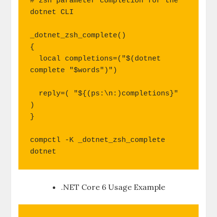
# zsh parameter completion for the 
dotnet CLI

_dotnet_zsh_complete()

{

  local completions=("$(dotnet 
complete "$words")")

  reply=( "${(ps:\n:)completions}" 
)

}

compctl -K _dotnet_zsh_complete 
dotnet
.NET Core 6 Usage Example