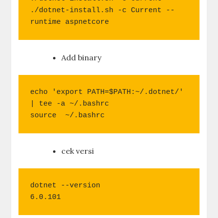
./dotnet-install.sh -c Current --
runtime aspnetcore
Add binary
echo 'export PATH=$PATH:~/.dotnet/' 
| tee -a ~/.bashrc

source  ~/.bashrc
cek versi
dotnet --version

6.0.101