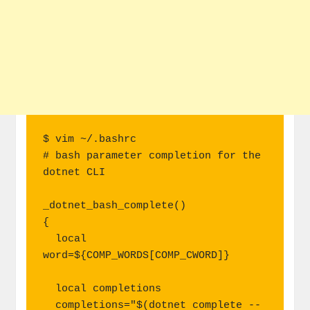
$ vim ~/.bashrc

# bash parameter completion for the 
dotnet CLI

_dotnet_bash_complete()

{

  local 
word=${COMP_WORDS[COMP_CWORD]}

  local completions

  completions="$(dotnet complete --