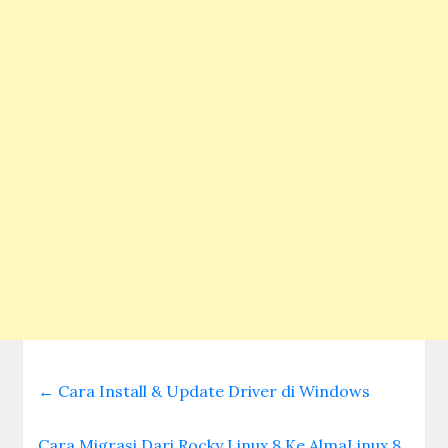
←
Cara Install & Update Driver di Windows
Cara Migrasi Dari Rocky Linux 8 Ke AlmaLinux 8