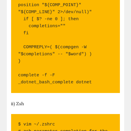
position "${COMP_POINT}" 
"${COMP_LINE}" 2>/dev/null)"

  if [ $? -ne 0 ]; then

    completions=""

  fi

  COMPREPLY=( $(compgen -W 
"$completions" -- "$word") )

}

complete -f -F 
_dotnet_bash_complete dotnet
ii) Zsh
$ vim ~/.zshrc
