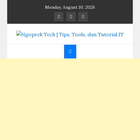
Skip
Monday, August 10, 2026
to
content
Ngoprek Tech | Tips,
Berbagi Ilmu, Ngoprek Teknologi Tanpa Batas
Tools, dan Tutorial
IT