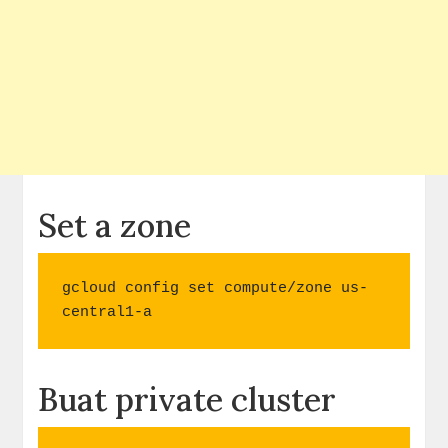
Set a zone
gcloud config set compute/zone us-
central1-a
Buat private cluster