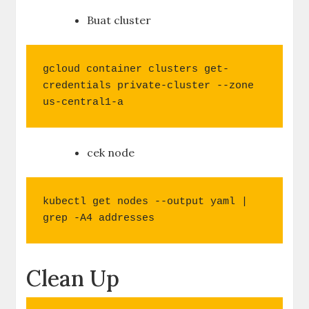
Buat cluster
gcloud container clusters get-
credentials private-cluster --zone 
us-central1-a
cek node
kubectl get nodes --output yaml | 
grep -A4 addresses
Clean Up