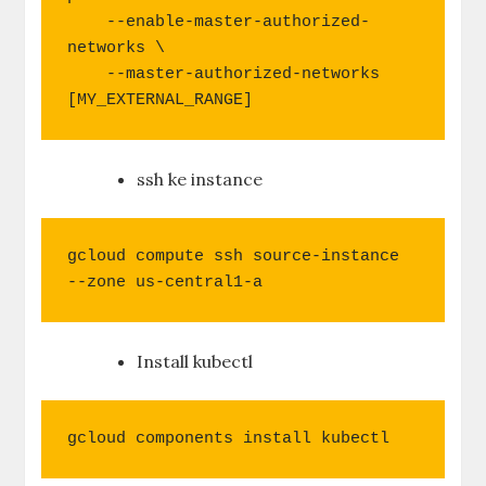
    --enable-master-authorized-
networks \

    --master-authorized-networks 
[MY_EXTERNAL_RANGE]
ssh ke instance
gcloud compute ssh source-instance 
--zone us-central1-a
Install kubectl
gcloud components install kubectl