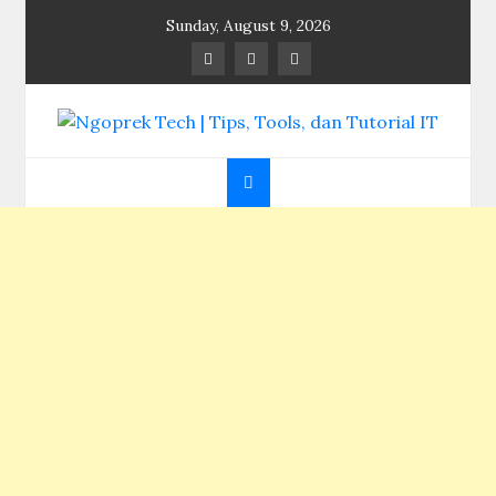
Skip
Sunday, August 9, 2026
to
content
Ngoprek Tech | Tips,
Berbagi Ilmu, Ngoprek Teknologi Tanpa Batas
Tools, dan Tutorial
IT