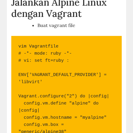
Jalankan Alpine Linux
dengan Vagrant
Buat vagrant file
vim Vagrantfile

# -*- mode: ruby -*-

# vi: set ft=ruby :

ENV['VAGRANT_DEFAULT_PROVIDER'] = 
'libvirt'

Vagrant.configure("2") do |config|

  config.vm.define "alpine" do 
|config|

  config.vm.hostname = "myalpine"

  config.vm.box = 
"generic/alpine38"
