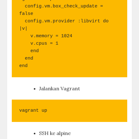
  config.vm.box_check_update = 
false

  config.vm.provider :libvirt do 
|v|

    v.memory = 1024

    v.cpus = 1

    end

  end

end
Jalankan Vagrant
vagrant up
SSH ke alpine