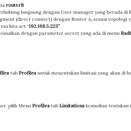
ama
routerB
 terhubung langsung dengan User manager yang berada di 
egment (direct connect) dengan Router A
,
sesuai topologi 
ss kita set “
192.168.5.223”
 sesuaikan dengan parameter secret yang ada di menu
Radi
files
tab
Profiles
untuk menentukan limitasi yang akan di b
ser, pilih Menu
Profiles
tab
Limitations
kemudian tentukan n