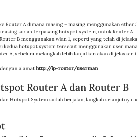
g ke Router A dimana masing – masing menggunakan ether 
masing sudah terpasang hotspot system, untuk Router A
uter B menggunakan wlan 1, seperti yang telah di jelask
asi kedua hotspot system tersebut menggunakan user mana
er A, sebelum melangkah lebih lanjutkan akan di jelaskan i
r dengan alamat
http://ip-router/userman
otspot Router A dan Router B
dan Hotspot System sudah berjalan, langkah selanjutnya a
ot