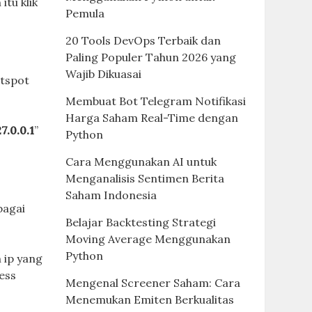
 itu klik
Pemula
20 Tools DevOps Terbaik dan
Paling Populer Tahun 2026 yang
Wajib Dikuasai
otspot
Membuat Bot Telegram Notifikasi
Harga Saham Real-Time dengan
27.0.0.1
”
Python
Cara Menggunakan AI untuk
Menganalisis Sentimen Berita
Saham Indonesia
bagai
Belajar Backtesting Strategi
Moving Average Menggunakan
Python
 ip yang
ess
Mengenal Screener Saham: Cara
Menemukan Emiten Berkualitas