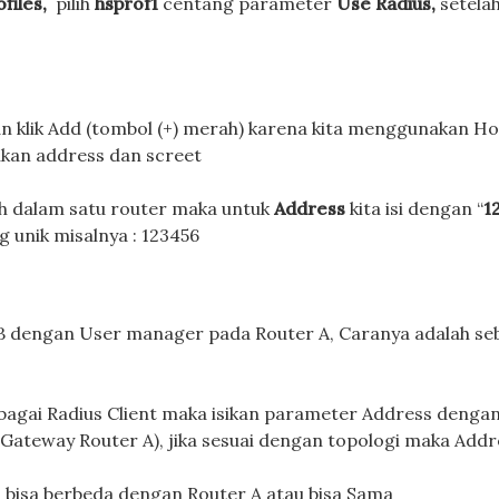
files,
pilih
hsprof1
centang parameter
Use Radius,
setelah
an klik Add (tombol (+) merah) karena kita menggunakan H
kan address dan screet
ih dalam satu router maka untuk
Address
kita isi dengan “
1
g unik misalnya : 123456
B dengan User manager pada Router A, Caranya adalah se
bagai Radius Client maka isikan parameter Address dengan
Gateway Router A), jika sesuai dengan topologi maka Addr
, bisa berbeda dengan Router A atau bisa Sama