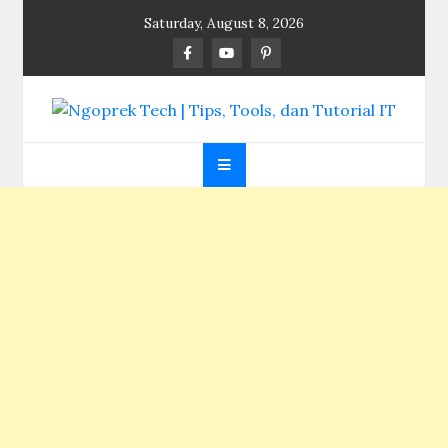
Skip
Saturday, August 8, 2026
to
content
Ngoprek Tech | Tips,
Berbagi Ilmu, Ngoprek Teknologi Tanpa Batas
Tools, dan Tutorial
IT