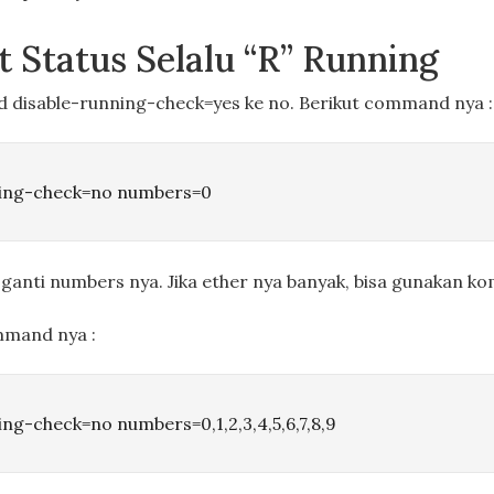
t Status Selalu “R” Running
d disable-running-check=yes ke no. Berikut command nya :
nning-check=no numbers=0
 ganti numbers nya. Jika ether nya banyak, bisa gunakan ko
ommand nya :
ing-check=no numbers=0,1,2,3,4,5,6,7,8,9