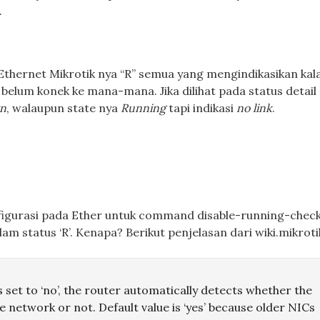
.
e Ethernet Mikrotik nya “R” semua yang mengindikasikan kal
 belum konek ke mana-mana. Jika dilihat pada status detail
n
, walaupun state nya
Running
tapi indikasi
no link
.
figurasi pada Ether untuk command disable-running-chec
am status ‘R’. Kenapa? Berikut penjelasan dari wiki.mikrot
is set to ‘no’, the router automatically detects whether the
e network or not. Default value is ‘yes’ because older NICs