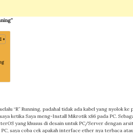
nning”
ing
elalu “R” Running, padahal tidak ada kabel yang nyolok ke 
 saya ketika Saya meng-Install Mikrotik x86 pada PC. Sebag
uterOS yang khusus di desain untuk PC/Server dengan arsi
di PC, saya coba cek apakah interface ether nya terbaca atau