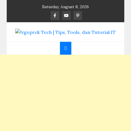
Skip
Saturday, August 8, 2026
to
content
Ngoprek Tech | Tips,
Berbagi Ilmu, Ngoprek Teknologi Tanpa Batas
Tools, dan Tutorial
IT