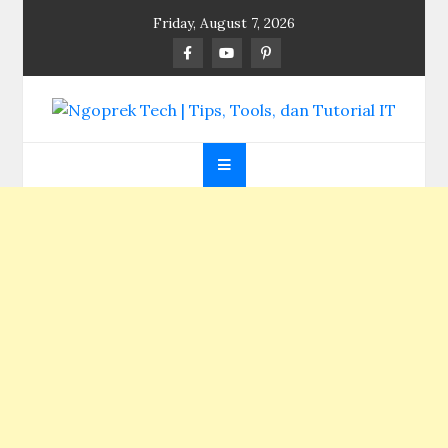
Skip
Friday, August 7, 2026
to
content
Ngoprek Tech | Tips,
Berbagi Ilmu, Ngoprek Teknologi Tanpa Batas
Tools, dan Tutorial
IT