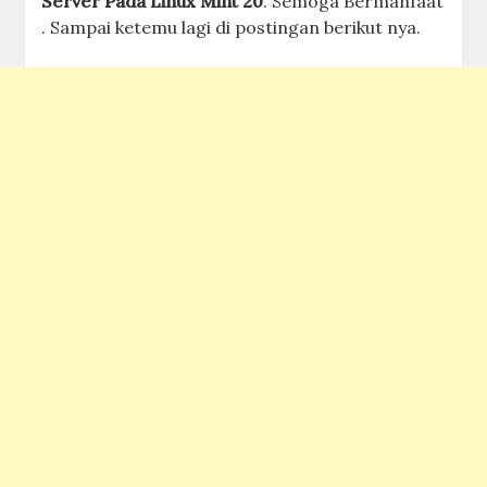
Server Pada Linux Mint 20
. Semoga Bermanfaat
. Sampai ketemu lagi di postingan berikut nya.