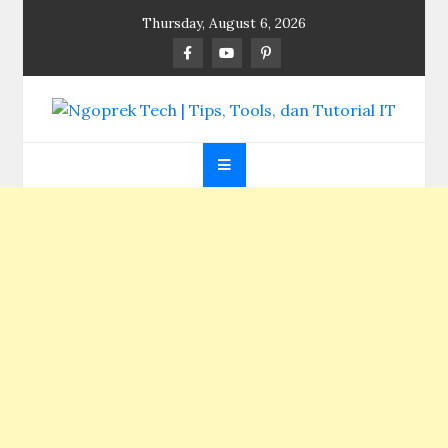
Skip
Thursday, August 6, 2026
to
content
Ngoprek Tech | Tips,
Berbagi Ilmu, Ngoprek Teknologi Tanpa Batas
Tools, dan Tutorial
IT