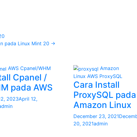
20
on pada Linux Mint 20
→
AWS
Cpanel/WHM
Amazon
tall Cpanel /
Linux
AWS
ProxySQL
Cara Install
M pada AWS
ProxySQL pada
 12, 2023
April 12,
Amazon Linux
admin
December 23, 2021
Decemb
20, 2021
admin