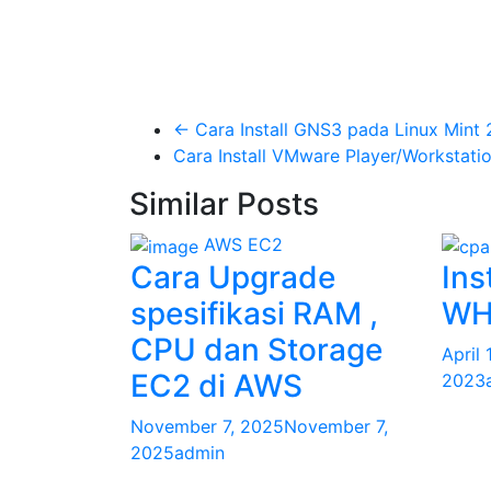
←
Cara Install GNS3 pada Linux Mint 
Cara Install VMware Player/Workstati
Similar Posts
AWS
EC2
Cara Upgrade
Ins
spesifikasi RAM ,
WH
CPU dan Storage
April
EC2 di AWS
2023
November 7, 2025
November 7,
2025
admin