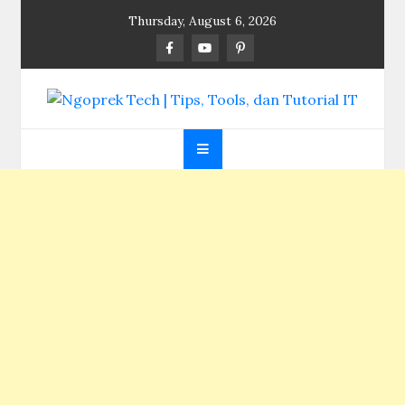
Skip
Thursday, August 6, 2026
to
content
Ngoprek Tech | Tips,
Berbagi Ilmu, Ngoprek Teknologi Tanpa Batas
Tools, dan Tutorial
IT