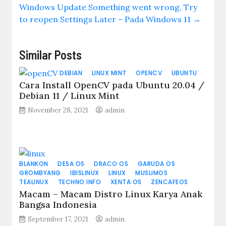
Windows Update Something went wrong, Try
to reopen Settings Later – Pada Windows 11
→
Similar Posts
DEBIAN
LINUX MINT
OPENCV
UBUNTU
Cara Install OpenCV pada Ubuntu 20.04 /
Debian 11 / Linux Mint
November 28, 2021
admin
BLANKON
DESA OS
DRACO OS
GARUDA OS
GROMBYANG
IBISLINUX
LINUX
MUSLIMOS
TEALINUX
TECHNO INFO
XENTA OS
ZENCAFEOS
Macam – Macam Distro Linux Karya Anak
Bangsa Indonesia
September 17, 2021
admin