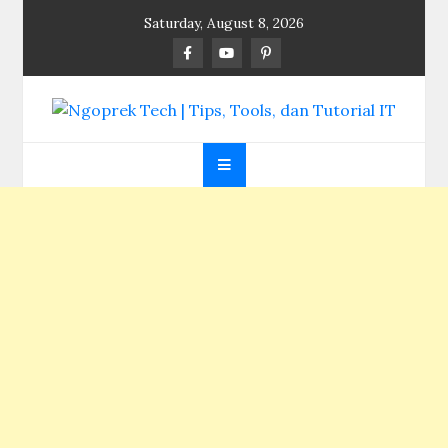
Skip
Saturday, August 8, 2026
to
content
Ngoprek Tech | Tips,
Berbagi Ilmu, Ngoprek Teknologi Tanpa Batas
Tools, dan Tutorial
IT