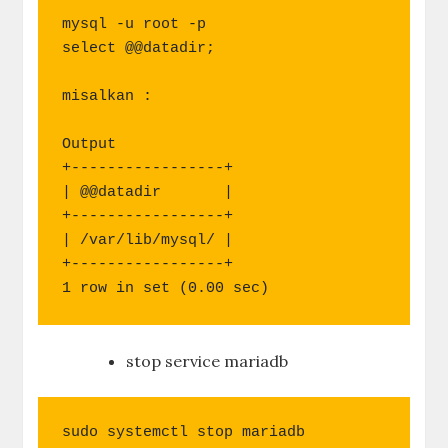
mysql -u root -p

select @@datadir;

misalkan :

Output

+-----------------+

| @@datadir       |

+-----------------+

| /var/lib/mysql/ |

+-----------------+

stop service mariadb
sudo systemctl stop mariadb
