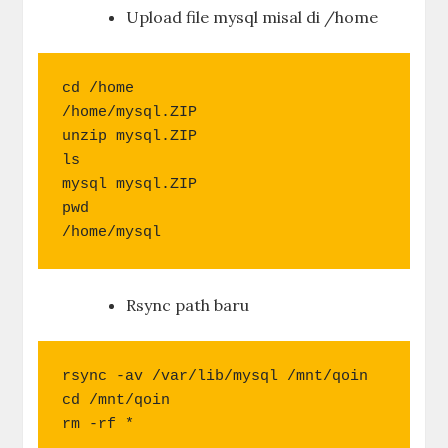
Upload file mysql misal di /home
/home/mysql.ZIP
unzip mysql.ZIP

ls

mysql mysql.ZIP

pwd

/home/mysql
Rsync path baru
rsync -av /var/lib/mysql /mnt/qoin

cd /mnt/qoin 

rm -rf *
