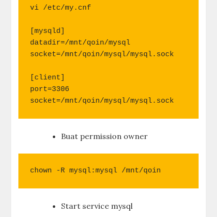
vi /etc/my.cnf

[mysqld]

datadir=/mnt/qoin/mysql

socket=/mnt/qoin/mysql/mysql.sock

[client]

port=3306

socket=/mnt/qoin/mysql/mysql.sock
Buat permission owner
chown -R mysql:mysql /mnt/qoin
Start service mysql