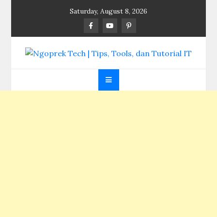
Skip
Saturday, August 8, 2026
to
content
Ngoprek Tech | Tips,
Berbagi Ilmu, Ngoprek Teknologi Tanpa Batas
Tools, dan Tutorial
IT