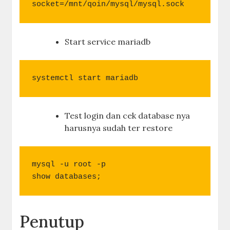
socket=/mnt/qoin/mysql/mysql.sock
Start service mariadb
systemctl start mariadb
Test login dan cek database nya
harusnya sudah ter restore
mysql -u root -p

show databases;
Penutup