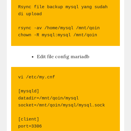
Rsync file backup mysql yang sudah 
di upload

rsync -av /home/mysql /mnt/qoin

chown -R mysql:mysql /mnt/qoin
Edit file config mariadb
vi /etc/my.cnf

[mysqld]

datadir=/mnt/qoin/mysql

socket=/mnt/qoin/mysql/mysql.sock

[client]

port=3306
