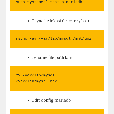
sudo systemctl status mariadb
Rsync ke lokasi directory baru
rsync -av /var/lib/mysql /mnt/qoin
rename file path lama
mv /var/lib/mysql 
/var/lib/mysql.bak
Edit config mariadb