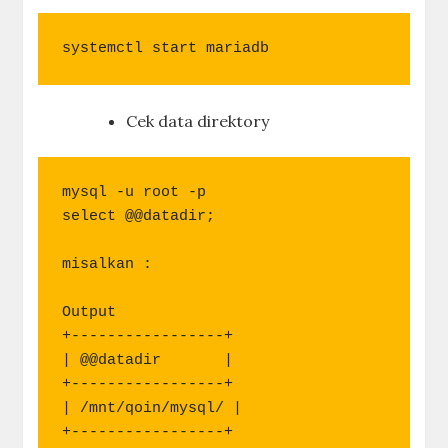
systemctl start mariadb
Cek data direktory
mysql -u root -p

select @@datadir;

misalkan :

Output

+-----------------+

| @@datadir       |

+-----------------+

| /mnt/qoin/mysql/ |

+-----------------+
