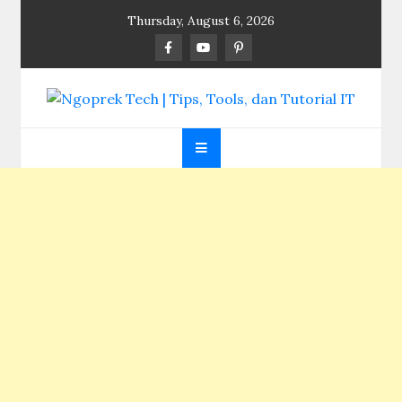
Skip
Thursday, August 6, 2026
to
content
Ngoprek Tech | Tips,
Berbagi Ilmu, Ngoprek Teknologi Tanpa Batas
Tools, dan Tutorial
IT