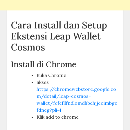
Cara Install dan Setup
Ekstensi Leap Wallet
Cosmos
Install di Chrome
Buka Chrome
akses
https://chromewebstore.google.co
m/detail/leap-cosmos-
wallet/fcfcfllfndlomdhbehjjcoimbgo
fdncg?pli=1
Klik add to chrome