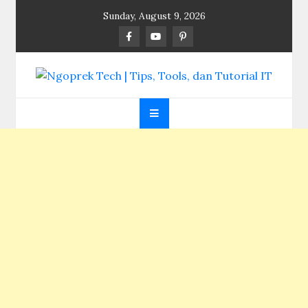
Skip
Sunday, August 9, 2026
to
content
Ngoprek Tech | Tips,
Berbagi Ilmu, Ngoprek Teknologi Tanpa Batas
Tools, dan Tutorial
IT