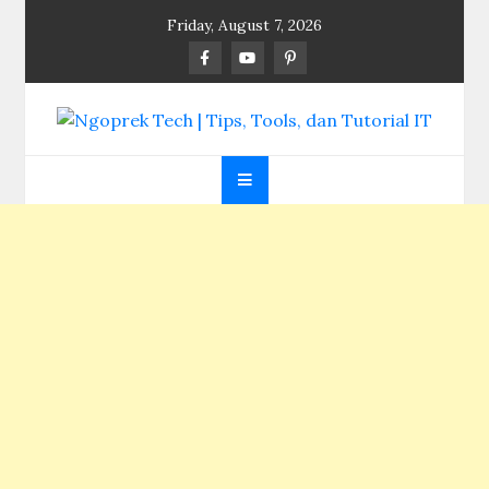
Skip
Friday, August 7, 2026
to
content
Ngoprek Tech | Tips,
Berbagi Ilmu, Ngoprek Teknologi Tanpa Batas
Tools, dan Tutorial
IT