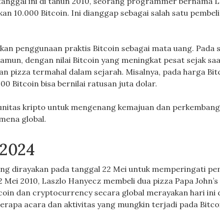
a tanggal ini di tahun 2010, seorang programmer bernama L
 10.000 Bitcoin. Ini dianggap sebagai salah satu pembel
kan penggunaan praktis Bitcoin sebagai mata uang. Pada sa
Namun, dengan nilai Bitcoin yang meningkat pesat sejak saat
lian pizza termahal dalam sejarah. Misalnya, pada harga Bit
0 Bitcoin bisa bernilai ratusan juta dolar.
omunitas kripto untuk mengenang kemajuan dan perkemban
mena global.
 2024
yang dirayakan pada tanggal 22 Mei untuk memperingati pe
 Mei 2010, Laszlo Hanyecz membeli dua pizza Papa John’s
itcoin dan cryptocurrency secara global merayakan hari ini
berapa acara dan aktivitas yang mungkin terjadi pada Bitco