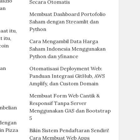
aszlo
Secara Otomatis
ian
Membuat Dashboard Portofolio
Saham dengan Streamlit dan
Python
at itu,
 itu,
Cara Mengambil Data Harga
coin
Saham Indonesia Menggunakan
Python dan yfinance
gan
Otomatisasi Deployment Web:
Panduan Integrasi GitHub, AWS
Amplify, dan Custom Domain
Membuat Form Web Cantik &
Responsif Tanpa Server
mbelian
Menggunakan GAS dan Bootstrap
5
 dengan
in Pizza
Bikin Sistem Pendaftaran Sendiri!
Cara Membuat Web Apps