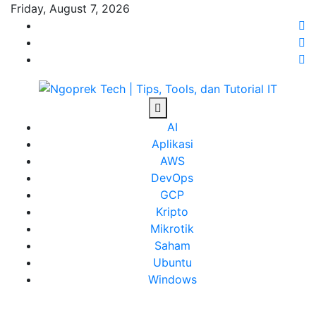
Skip
Friday, August 7, 2026
to
content
Ngoprek Tech | Tips, Tools, dan Tutorial IT
Berbagi Ilmu, Ngoprek Teknologi Tanpa Batas
AI
Aplikasi
AWS
DevOps
GCP
Kripto
Mikrotik
Saham
Ubuntu
Windows