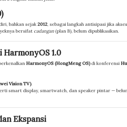
)
iri, bahkan sejak
2012
, sebagai langkah antisipasi jika akse
yeknya bersifat
cadangan
(plan B), belum dipublikasikan.
i HarmonyOS 1.0
perkenalkan
HarmonyOS (HongMeng OS)
di konferensi
Hu
wei Vision TV)
.
rti smart display, smartwatch, dan speaker pintar — belu
dan Ekspansi