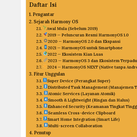
Daftar Isi
Pengantar
Sejarah Harmony OS
Awal Mula (Sebelum 2019)
2019 — Peluncuran Resmi HarmonyOS 1.0
2020 — HarmonyOS 2.0 dan Ekspansi
2021 — HarmonyOS untuk Smartphone
2022 — Ekosistem Kian Luas
2023 — HarmonyOS 3 dan Ekosistem Terpad
2024 — HarmonyOS NEXT (Native tanpa Andro
Fitur Unggulan
Super Device (Perangkat Super)
Distributed Task Management (Manajemen Tu
Atomic Services (Layanan Atomik)
Smooth & Lightweight (Ringan dan Halus)
Enhanced Security (Keamanan Tingkat Tingg
Seamless Cross-device Clipboard
Smart Home Integration (Smart Life)
Multi-screen Collaboration
Penutup