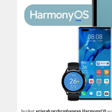
Berikut
sejarah perkembangan HarmonyOS
se