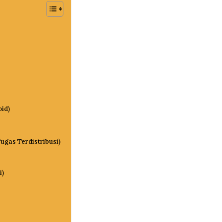
u
id)
gas Terdistribusi)
i)