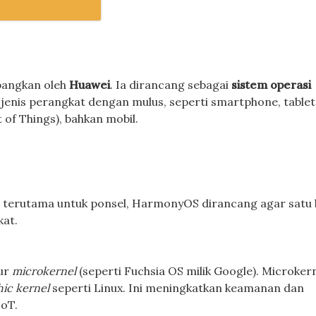
bangkan oleh
Huawei
. Ia dirancang sebagai
sistem operasi
i jenis perangkat dengan mulus, seperti smartphone, tablet
of Things), bahkan mobil.
g terutama untuk ponsel, HarmonyOS dirancang agar satu 
kat.
ur
microkernel
(seperti Fuchsia OS milik Google). Microkern
hic kernel
seperti Linux. Ini meningkatkan keamanan dan
IoT.