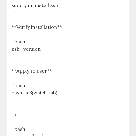
sudo yum install zsh
“`
**Verify installation**
“`bash
zsh –version
“`
**Apply to user**
“`bash
chsh -s $(which zsh)
“`
or
“`bash