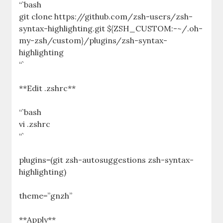
“`bash
git clone https://github.com/zsh-users/zsh-
syntax-highlighting.git ${ZSH_CUSTOM:-~/.oh-
my-zsh/custom}/plugins/zsh-syntax-
highlighting
“`
**Edit .zshrc**
“`bash
vi .zshrc
“`
plugins=(git zsh-autosuggestions zsh-syntax-
highlighting)
theme=”gnzh”
**Apply**