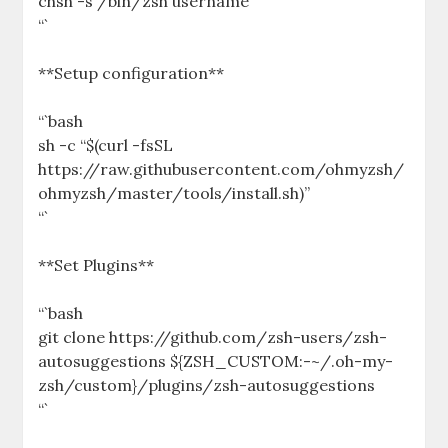
chsh -s /bin/zsh username
“`
**Setup configuration**
“`bash
sh -c “$(curl -fsSL
https://raw.githubusercontent.com/ohmyzsh/
ohmyzsh/master/tools/install.sh)”
“`
**Set Plugins**
“`bash
git clone https://github.com/zsh-users/zsh-
autosuggestions ${ZSH_CUSTOM:-~/.oh-my-
zsh/custom}/plugins/zsh-autosuggestions
“`