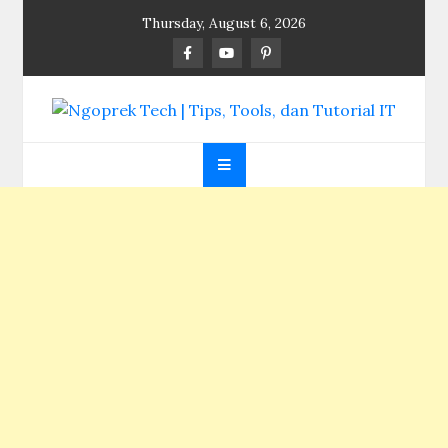
Skip
Thursday, August 6, 2026
to
content
Ngoprek Tech | Tips,
Berbagi Ilmu, Ngoprek Teknologi Tanpa Batas
Tools, dan Tutorial
IT