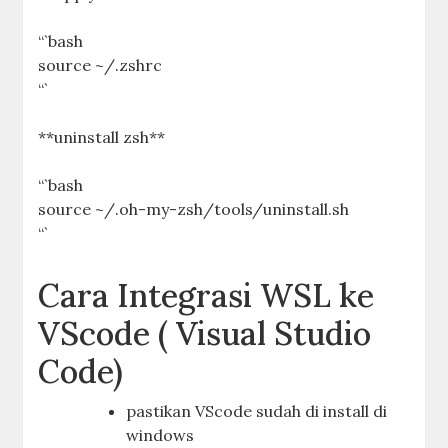
“`bash
source ~/.zshrc
“`
**uninstall zsh**
“`bash
source ~/.oh-my-zsh/tools/uninstall.sh
“`
Cara Integrasi WSL ke
VScode ( Visual Studio
Code)
pastikan VScode sudah di install di
windows