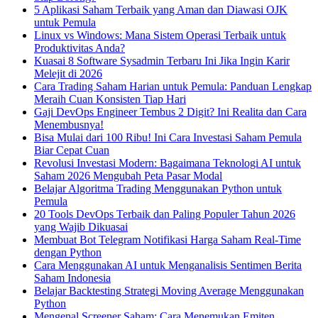
5 Aplikasi Saham Terbaik yang Aman dan Diawasi OJK
untuk Pemula
Linux vs Windows: Mana Sistem Operasi Terbaik untuk
Produktivitas Anda?
Kuasai 8 Software Sysadmin Terbaru Ini Jika Ingin Karir
Melejit di 2026
Cara Trading Saham Harian untuk Pemula: Panduan Lengkap
Meraih Cuan Konsisten Tiap Hari
Gaji DevOps Engineer Tembus 2 Digit? Ini Realita dan Cara
Menembusnya!
Bisa Mulai dari 100 Ribu! Ini Cara Investasi Saham Pemula
Biar Cepat Cuan
Revolusi Investasi Modern: Bagaimana Teknologi AI untuk
Saham 2026 Mengubah Peta Pasar Modal
Belajar Algoritma Trading Menggunakan Python untuk
Pemula
20 Tools DevOps Terbaik dan Paling Populer Tahun 2026
yang Wajib Dikuasai
Membuat Bot Telegram Notifikasi Harga Saham Real-Time
dengan Python
Cara Menggunakan AI untuk Menganalisis Sentimen Berita
Saham Indonesia
Belajar Backtesting Strategi Moving Average Menggunakan
Python
Mengenal Screener Saham: Cara Menemukan Emiten