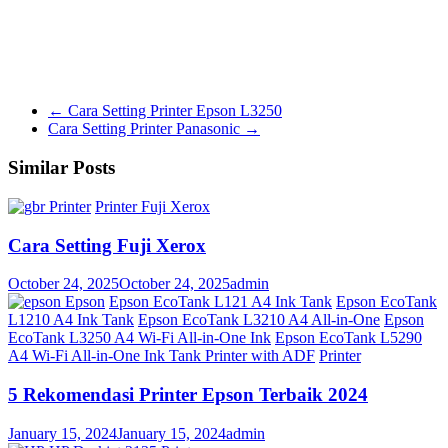
←
Cara Setting Printer Epson L3250
Cara Setting Printer Panasonic
→
Similar Posts
Printer
Printer Fuji Xerox
Cara Setting Fuji Xerox
October 24, 2025
October 24, 2025
admin
Epson
Epson EcoTank L121 A4 Ink Tank
Epson EcoTank
L1210 A4 Ink Tank
Epson EcoTank L3210 A4 All-in-One
Epson
EcoTank L3250 A4 Wi-Fi All-in-One Ink
Epson EcoTank L5290
A4 Wi-Fi All-in-One Ink Tank Printer with ADF
Printer
5 Rekomendasi Printer Epson Terbaik 2024
January 15, 2024
January 15, 2024
admin