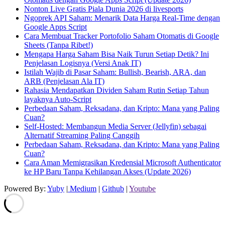
Nonton Live Gratis Piala Dunia 2026 di livesports
Ngoprek API Saham: Menarik Data Harga Real-Time dengan
Google Apps Script
Cara Membuat Tracker Portofolio Saham Otomatis di Google
Sheets (Tanpa Ribet!)
Mengapa Harga Saham Bisa Naik Turun Setiap Detik? Ini
Penjelasan Logisnya (Versi Anak IT)
Istilah Wajib di Pasar Saham: Bullish, Bearish, ARA, dan
ARB (Penjelasan Ala IT)
Rahasia Mendapatkan Dividen Saham Rutin Setiap Tahun
layaknya Auto-Script
Perbedaan Saham, Reksadana, dan Kripto: Mana yang Paling
Cuan?
Self-Hosted: Membangun Media Server (Jellyfin) sebagai
Alternatif Streaming Paling Canggih
Perbedaan Saham, Reksadana, dan Kripto: Mana yang Paling
Cuan?
Cara Aman Memigrasikan Kredensial Microsoft Authenticator
ke HP Baru Tanpa Kehilangan Akses (Update 2026)
Powered By:
Yuby
|
Medium
|
Github
|
Youtube