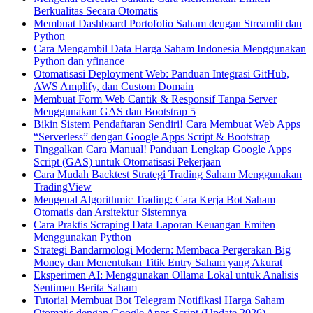
Berkualitas Secara Otomatis
Membuat Dashboard Portofolio Saham dengan Streamlit dan
Python
Cara Mengambil Data Harga Saham Indonesia Menggunakan
Python dan yfinance
Otomatisasi Deployment Web: Panduan Integrasi GitHub,
AWS Amplify, dan Custom Domain
Membuat Form Web Cantik & Responsif Tanpa Server
Menggunakan GAS dan Bootstrap 5
Bikin Sistem Pendaftaran Sendiri! Cara Membuat Web Apps
“Serverless” dengan Google Apps Script & Bootstrap
Tinggalkan Cara Manual! Panduan Lengkap Google Apps
Script (GAS) untuk Otomatisasi Pekerjaan
Cara Mudah Backtest Strategi Trading Saham Menggunakan
TradingView
Mengenal Algorithmic Trading: Cara Kerja Bot Saham
Otomatis dan Arsitektur Sistemnya
Cara Praktis Scraping Data Laporan Keuangan Emiten
Menggunakan Python
Strategi Bandarmologi Modern: Membaca Pergerakan Big
Money dan Menentukan Titik Entry Saham yang Akurat
Eksperimen AI: Menggunakan Ollama Lokal untuk Analisis
Sentimen Berita Saham
Tutorial Membuat Bot Telegram Notifikasi Harga Saham
Otomatis dengan Google Apps Script (Update 2026)