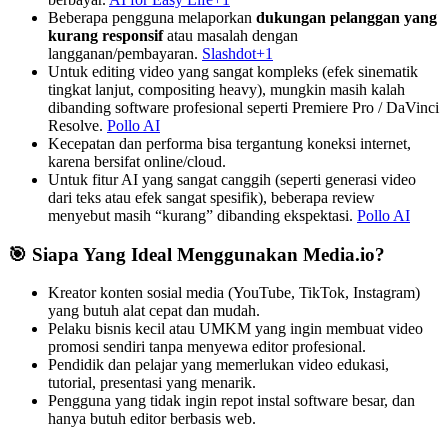
Beberapa pengguna melaporkan
dukungan pelanggan yang
kurang responsif
atau masalah dengan
langganan/pembayaran.
Slashdot+1
Untuk editing video yang sangat kompleks (efek sinematik
tingkat lanjut, compositing heavy), mungkin masih kalah
dibanding software profesional seperti Premiere Pro / DaVinci
Resolve.
Pollo AI
Kecepatan dan performa bisa tergantung koneksi internet,
karena bersifat online/cloud.
Untuk fitur AI yang sangat canggih (seperti generasi video
dari teks atau efek sangat spesifik), beberapa review
menyebut masih “kurang” dibanding ekspektasi.
Pollo AI
🎯 Siapa Yang Ideal Menggunakan Media.io?
Kreator konten sosial media (YouTube, TikTok, Instagram)
yang butuh alat cepat dan mudah.
Pelaku bisnis kecil atau UMKM yang ingin membuat video
promosi sendiri tanpa menyewa editor profesional.
Pendidik dan pelajar yang memerlukan video edukasi,
tutorial, presentasi yang menarik.
Pengguna yang tidak ingin repot instal software besar, dan
hanya butuh editor berbasis web.