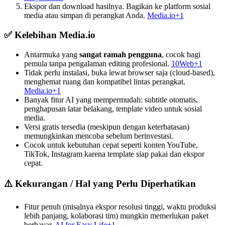
Ekspor dan download hasilnya. Bagikan ke platform sosial
media atau simpan di perangkat Anda.
Media.io+1
✅ Kelebihan Media.io
Antarmuka yang
sangat ramah pengguna
, cocok bagi
pemula tanpa pengalaman editing profesional.
10Web+1
Tidak perlu instalasi, buka lewat browser saja (cloud-based),
menghemat ruang dan kompatibel lintas perangkat.
Media.io+1
Banyak fitur AI yang mempermudah: subtitle otomatis,
penghapusan latar belakang, template video untuk sosial
media.
Versi gratis tersedia (meskipun dengan keterbatasan)
memungkinkan mencoba sebelum berinvestasi.
Cocok untuk kebutuhan cepat seperti konten YouTube,
TikTok, Instagram karena template siap pakai dan ekspor
cepat.
⚠️ Kekurangan / Hal yang Perlu Diperhatikan
Fitur penuh (misalnya ekspor resolusi tinggi, waktu produksi
lebih panjang, kolaborasi tim) mungkin memerlukan paket
berbayar.
AI for Easy Life+1