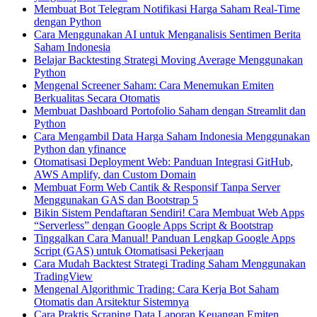
Membuat Bot Telegram Notifikasi Harga Saham Real-Time
dengan Python
Cara Menggunakan AI untuk Menganalisis Sentimen Berita
Saham Indonesia
Belajar Backtesting Strategi Moving Average Menggunakan
Python
Mengenal Screener Saham: Cara Menemukan Emiten
Berkualitas Secara Otomatis
Membuat Dashboard Portofolio Saham dengan Streamlit dan
Python
Cara Mengambil Data Harga Saham Indonesia Menggunakan
Python dan yfinance
Otomatisasi Deployment Web: Panduan Integrasi GitHub,
AWS Amplify, dan Custom Domain
Membuat Form Web Cantik & Responsif Tanpa Server
Menggunakan GAS dan Bootstrap 5
Bikin Sistem Pendaftaran Sendiri! Cara Membuat Web Apps
“Serverless” dengan Google Apps Script & Bootstrap
Tinggalkan Cara Manual! Panduan Lengkap Google Apps
Script (GAS) untuk Otomatisasi Pekerjaan
Cara Mudah Backtest Strategi Trading Saham Menggunakan
TradingView
Mengenal Algorithmic Trading: Cara Kerja Bot Saham
Otomatis dan Arsitektur Sistemnya
Cara Praktis Scraping Data Laporan Keuangan Emiten