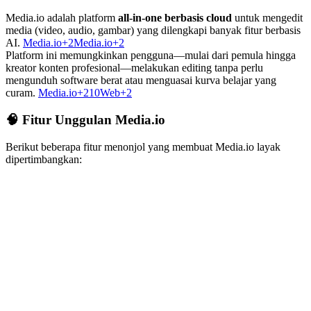
Media.io adalah platform
all-in-one berbasis cloud
untuk mengedit
media (video, audio, gambar) yang dilengkapi banyak fitur berbasis
AI.
Media.io+2Media.io+2
Platform ini memungkinkan pengguna—mulai dari pemula hingga
kreator konten profesional—melakukan editing tanpa perlu
mengunduh software berat atau menguasai kurva belajar yang
curam.
Media.io+210Web+2
🧠 Fitur Unggulan Media.io
Berikut beberapa fitur menonjol yang membuat Media.io layak
dipertimbangkan: