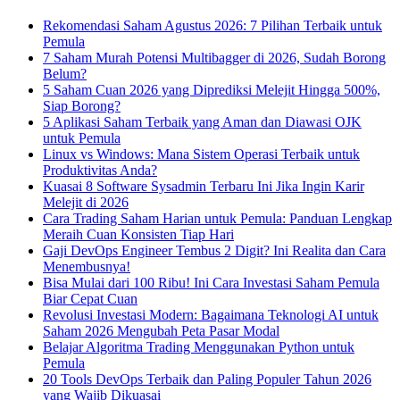
Rekomendasi Saham Agustus 2026: 7 Pilihan Terbaik untuk
Pemula
7 Saham Murah Potensi Multibagger di 2026, Sudah Borong
Belum?
5 Saham Cuan 2026 yang Diprediksi Melejit Hingga 500%,
Siap Borong?
5 Aplikasi Saham Terbaik yang Aman dan Diawasi OJK
untuk Pemula
Linux vs Windows: Mana Sistem Operasi Terbaik untuk
Produktivitas Anda?
Kuasai 8 Software Sysadmin Terbaru Ini Jika Ingin Karir
Melejit di 2026
Cara Trading Saham Harian untuk Pemula: Panduan Lengkap
Meraih Cuan Konsisten Tiap Hari
Gaji DevOps Engineer Tembus 2 Digit? Ini Realita dan Cara
Menembusnya!
Bisa Mulai dari 100 Ribu! Ini Cara Investasi Saham Pemula
Biar Cepat Cuan
Revolusi Investasi Modern: Bagaimana Teknologi AI untuk
Saham 2026 Mengubah Peta Pasar Modal
Belajar Algoritma Trading Menggunakan Python untuk
Pemula
20 Tools DevOps Terbaik dan Paling Populer Tahun 2026
yang Wajib Dikuasai