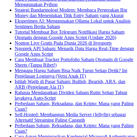
Menggunakan Python
Strategi Bandarmologi Modern: Membaca Pergerakan Big
Money dan Menentukan Titik Entry Saham yang Akurat
Eksperimen AI: Menggunakan Ollama Lokal untuk Analisis
Sentimen Berita Saham
Tutorial Membuat Bot Telegram Notifikasi Harga Saham
Otomatis dengan Google Apps Script (Update 2026)
Nonton Live Gratis Piala Dunia 2026 di livesports
Ngoprek API Saham: Menarik Data Harga Real-Time dengan
Google Apps Script
Cara Membuat Tracker Portofolio Saham Otomatis di Google
Sheets (Tanpa Ribet!)
Mengapa Harga Saham Bisa Naik Turun Setiap Detik? Ini
Penjelasan Logisnya (Versi Anak IT)
Istilah Wajib di Pasar Saham: Bullish, Bearish, ARA, dan
ARB (Penjelasan Ala IT)
Rahasia Mendapatkan Dividen Saham Rutin Setiap Tahun
layaknya Auto-Script
Perbedaan Saham, Reksadana, dan Kripto: Mana yang Paling
Cuan?
Self-Hosted: Membangun Media Server (Jellyfin) sebagai
Alternatif Streaming Paling Canggih
Perbedaan Saham, Reksadana, dan Kripto: Mana yang Paling
Cuan?
Cara Aman Memigrasikan Kredensial Microsoft Authenticator