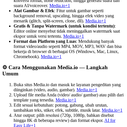
konversi format, noise reduction, hingga generasi suara dan
suara AI/voiceover.
Media.io+1
Alat Gambar & Efek
: Fitur untuk gambar seperti
background removal, upscaling, hingga efek video yang
menarik (glitch, split-screen, clone, dll).
Media.io+1
Gratis & Tanpa Watermark (untuk kondisi tertentu)
:
Editor online menyebut tidak meninggalkan watermark saat
ekspor untuk versi tertentu.
Media.io+1
Format dan Platform yang Luas
: Mendukung banyak
format video/audio seperti MP4, MOV, MP3, WAV dan bisa
bekerja di browser di berbagai OS (Windows, Mac, Linux,
Chromebook).
Media.io+1
⚙️ Cara Menggunakan Media.io — Langkah
Umum
Buka situs Media.io dan masuk ke layanan pengeditan yang
diinginkan (video, audio, gambar).
Media.io+1
Upload file media Anda (video/ audio/ gambar) atau pilih dari
template yang tersedia.
Media.io+1
Edit sesuai kebutuhan: potong, gabung, ubah urutan,
tambahkan teks, stiker, efek, subtitle, musik latar.
Media.io+1
Atur output: pilih resolusi (720p, 1080p, bahkan disebut
hingga 8K di beberapa review) dan format ekspor.
AI for
Easy Life+1