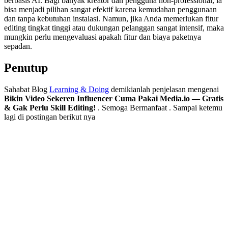
berbasis AI. Bagi banyak kreator dan pengguna non-professional, ia
bisa menjadi pilihan sangat efektif karena kemudahan penggunaan
dan tanpa kebutuhan instalasi. Namun, jika Anda memerlukan fitur
editing tingkat tinggi atau dukungan pelanggan sangat intensif, maka
mungkin perlu mengevaluasi apakah fitur dan biaya paketnya
sepadan.
Penutup
Sahabat Blog
Learning & Doing
demikianlah penjelasan mengenai
Bikin Video Sekeren Influencer Cuma Pakai Media.io — Gratis
& Gak Perlu Skill Editing!
. Semoga Bermanfaat . Sampai ketemu
lagi di postingan berikut nya