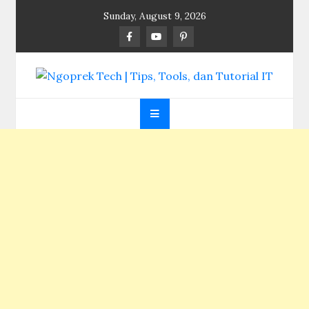
Skip
Sunday, August 9, 2026
to
content
Ngoprek Tech | Tips,
Berbagi Ilmu, Ngoprek Teknologi Tanpa Batas
Tools, dan Tutorial
IT