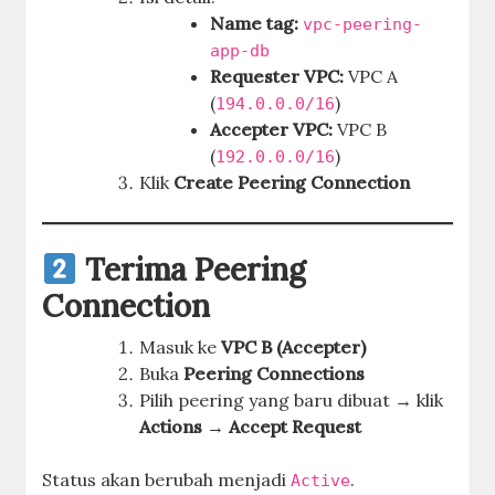
Name tag:
vpc-peering-
app-db
Requester VPC:
VPC A
(
)
194.0.0.0/16
Accepter VPC:
VPC B
(
)
192.0.0.0/16
Klik
Create Peering Connection
Terima Peering
Connection
Masuk ke
VPC B (Accepter)
Buka
Peering Connections
Pilih peering yang baru dibuat → klik
Actions → Accept Request
Status akan berubah menjadi
.
Active