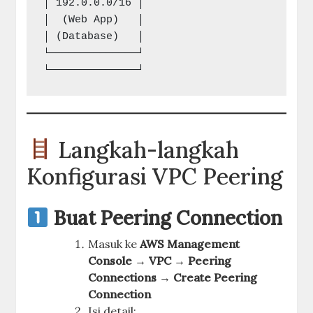
│ 192.0.0.0/16 │

│  (Web App)   │                         
│ (Database)   │

└──────────────┘                         
Langkah-langkah
Konfigurasi VPC Peering
Buat Peering Connection
Masuk ke
AWS Management
Console → VPC → Peering
Connections → Create Peering
Connection
Isi detail: