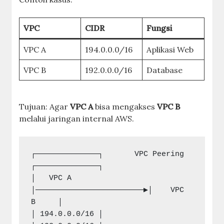
VPC
CIDR
Fungsi
VPC A
194.0.0.0/16
Aplikasi Web
VPC B
192.0.0.0/16
Database
Tujuan: Agar
VPC A
bisa mengakses
VPC B
melalui jaringan internal AWS.
┌──────────────┐       VPC Peering       
┌──────────────┐

│   VPC A      
│────────────────────────▶│    VPC 
B     │

│ 194.0.0.0/16 │                         