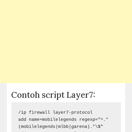
Contoh script Layer7:
/ip firewall layer7-protocol

add name=mobilelegends regexp="^.*
(mobilelegends|mlbb|garena).*\$"
