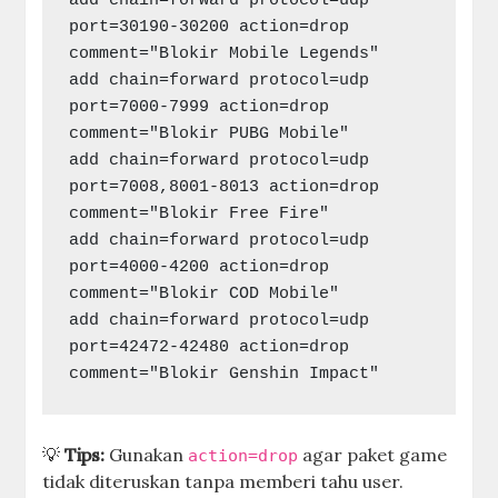
add chain=forward protocol=udp 
port=30190-30200 action=drop 
comment="Blokir Mobile Legends"

add chain=forward protocol=udp 
port=7000-7999 action=drop 
comment="Blokir PUBG Mobile"

add chain=forward protocol=udp 
port=7008,8001-8013 action=drop 
comment="Blokir Free Fire"

add chain=forward protocol=udp 
port=4000-4200 action=drop 
comment="Blokir COD Mobile"

add chain=forward protocol=udp 
port=42472-42480 action=drop 
💡
Tips:
Gunakan
agar paket game
action=drop
tidak diteruskan tanpa memberi tahu user.