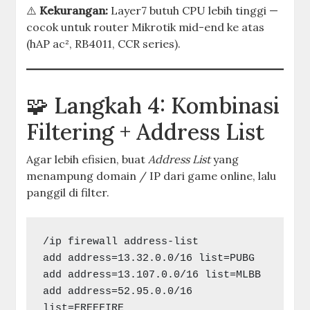
⚠️
Kekurangan:
Layer7 butuh CPU lebih tinggi —
cocok untuk router Mikrotik mid-end ke atas
(hAP ac², RB4011, CCR series).
🧩 Langkah 4: Kombinasi
Filtering + Address List
Agar lebih efisien, buat
Address List
yang
menampung domain / IP dari game online, lalu
panggil di filter.
/ip firewall address-list

add address=13.32.0.0/16 list=PUBG

add address=13.107.0.0/16 list=MLBB

add address=52.95.0.0/16 
list=FREEFIRE
