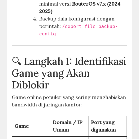
minimal versi
RouterOS v7.x (2024–
2025)
Backup dulu konfigurasi dengan
perintah:
/export file=backup-
config
🔍 Langkah 1: Identifikasi
Game yang Akan
Diblokir
Game online populer yang sering menghabiskan
bandwidth di jaringan kantor:
Domain / IP
Port yang
Game
Umum
digunakan