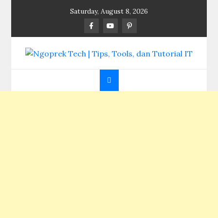
Skip
Saturday, August 8, 2026
to
content
Ngoprek Tech | Tips,
Berbagi Ilmu, Ngoprek Teknologi Tanpa Batas
Tools, dan Tutorial
IT