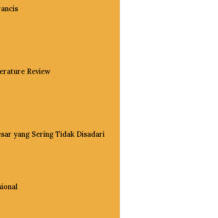
rancis
terature Review
sar yang Sering Tidak Disadari
sional