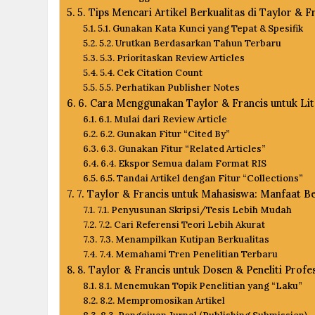
5. Tips Mencari Artikel Berkualitas di Taylor & F
5.1. Gunakan Kata Kunci yang Tepat & Spesifik
5.2. Urutkan Berdasarkan Tahun Terbaru
5.3. Prioritaskan Review Articles
5.4. Cek Citation Count
5.5. Perhatikan Publisher Notes
6. Cara Menggunakan Taylor & Francis untuk Li
6.1. Mulai dari Review Article
6.2. Gunakan Fitur “Cited By”
6.3. Gunakan Fitur “Related Articles”
6.4. Ekspor Semua dalam Format RIS
6.5. Tandai Artikel dengan Fitur “Collections”
7. Taylor & Francis untuk Mahasiswa: Manfaat Be
7.1. Penyusunan Skripsi/Tesis Lebih Mudah
7.2. Cari Referensi Teori Lebih Akurat
7.3. Menampilkan Kutipan Berkualitas
7.4. Memahami Tren Penelitian Terbaru
8. Taylor & Francis untuk Dosen & Peneliti Profe
8.1. Menemukan Topik Penelitian yang “Laku”
8.2. Mempromosikan Artikel