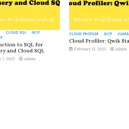
Y
CLOUD SQL
GCP
CLOUD PROFILER
GCP
JUARA
CP
Cloud Profiler: Qwik St
uction to SQL for
February 13, 2023
admin
ry and Cloud SQL
y 7, 2023
admin