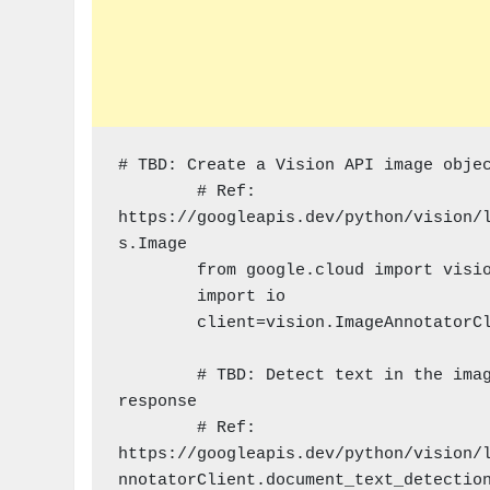
# TBD: Create a Vision API image objec
        # Ref: 
https://googleapis.dev/python/vision/
s.Image

        from google.cloud import vision_v1

        import io

        client=vision.ImageAnnotatorClient()

        # TBD: Detect text in the image and save the response data into an object called 
response

        # Ref: 
https://googleapis.dev/python/vision/
nnotatorClient.document_text_detection