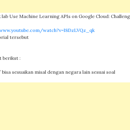
k lab Use Machine Learning APIs on Google Cloud: Challeng
/www.youtube.com/watch?v=I8DzLVQz_qk
orial tersebut
 berikut :
” bisa sesuaikan misal dengan negara lain sesuai soal