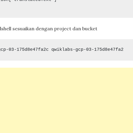
oudshell sesuaikan dengan project dan bucket
gcp-03-175d8e47fa2c qwiklabs-gcp-03-175d8e47fa2