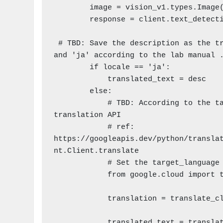
        image = vision_v1.types.Image(content=file_content)

        response = client.text_detection(image=image)

 # TBD: Save the description as the translated text into target_language eg. 'en', 'fe', 
and 'ja' according to the lab manual .
        if locale == 'ja':

            translated_text = desc

        else:

            # TBD: According to the target language pass the description data to the 
translation API

            # ref: 
https://googleapis.dev/python/transla
nt.Client.translate

            # Set the target_language locale to according to the lab activity)

            from google.cloud import translate_v2 as translate

            translation = translate_client.translate(text_data, target_language='ja')

            translated_text = translation['translatedText']
