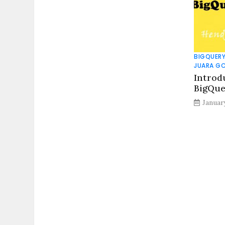
BIGQUER
JUARA G
Introd
BigQue
Januar