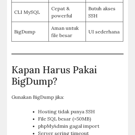
Cepat &
Butuh akses
CLI MySQL
powerful
SSH
Aman untuk
BigDump
UI sederhana
file besar
Kapan Harus Pakai
BigDump?
Gunakan BigDump jika:
Hosting tidak punya SSH
File SQL besar (>50MB)
phpMyAdmin gagal import
Server sering timeout