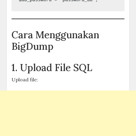
$db_password = 'password_db';
Cara Menggunakan
BigDump
1. Upload File SQL
Upload file: