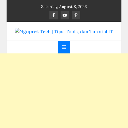
Skip
Saturday, August 8, 2026
to
content
Ngoprek Tech | Tips,
Berbagi Ilmu, Ngoprek Teknologi Tanpa Batas
Tools, dan Tutorial
IT