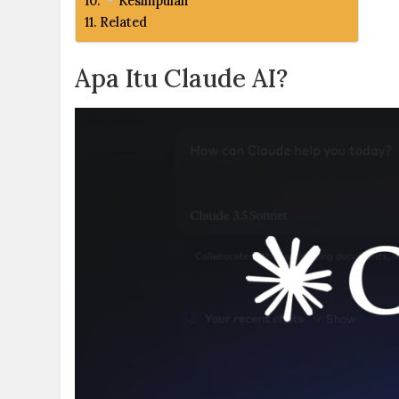
Kesimpulan
Related
Apa Itu Claude AI?