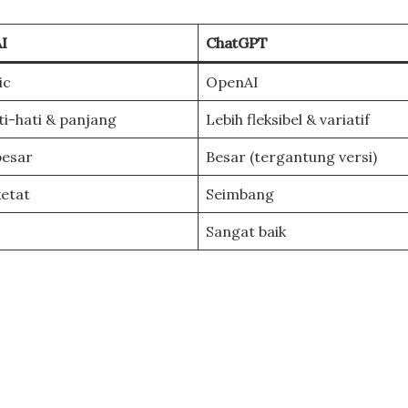
AI
ChatGPT
ic
OpenAI
ti-hati & panjang
Lebih fleksibel & variatif
besar
Besar (tergantung versi)
ketat
Seimbang
Sangat baik