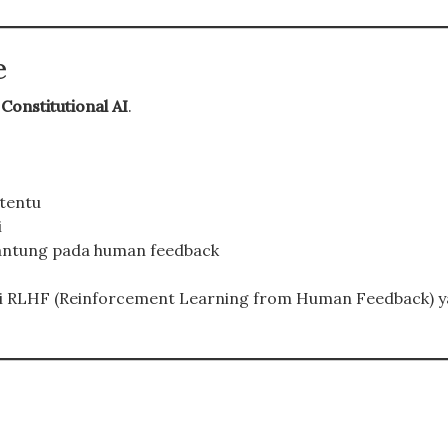
e
t
Constitutional AI
.
rtentu
i
rgantung pada human feedback
ti RLHF (Reinforcement Learning from Human Feedback) 