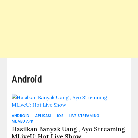
Android
ANDROID
APLIKASI
IOS
LIVE STREAMING
MLIVEU APK
Hasilkan Banyak Uang , Ayo Streaming
MLiveU: Hot Live Show