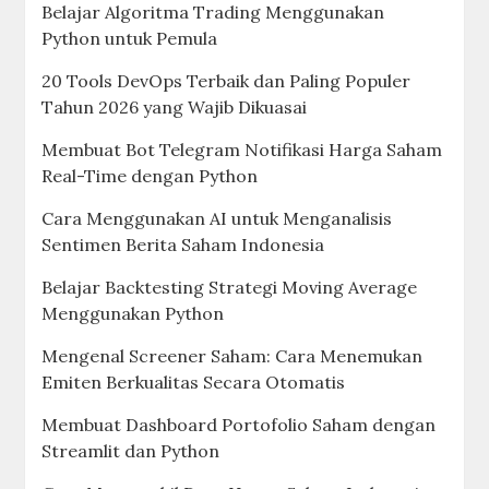
Belajar Algoritma Trading Menggunakan
Python untuk Pemula
20 Tools DevOps Terbaik dan Paling Populer
Tahun 2026 yang Wajib Dikuasai
Membuat Bot Telegram Notifikasi Harga Saham
Real-Time dengan Python
Cara Menggunakan AI untuk Menganalisis
Sentimen Berita Saham Indonesia
Belajar Backtesting Strategi Moving Average
Menggunakan Python
Mengenal Screener Saham: Cara Menemukan
Emiten Berkualitas Secara Otomatis
Membuat Dashboard Portofolio Saham dengan
Streamlit dan Python