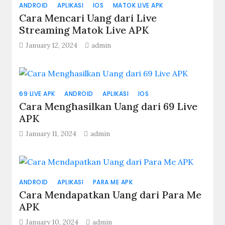
ANDROID
APLIKASI
IOS
MATOK LIVE APK
Cara Mencari Uang dari Live
Streaming Matok Live APK
January 12, 2024
admin
69 LIVE APK
ANDROID
APLIKASI
IOS
Cara Menghasilkan Uang dari 69 Live
APK
January 11, 2024
admin
ANDROID
APLIKASI
PARA ME APK
Cara Mendapatkan Uang dari Para Me
APK
January 10, 2024
admin