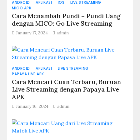
ANDROID
APLIKASI
IOS
LIVE STREAMING
MICO APK
Cara Menambah Pundi – Pundi Uang
dengan MICO: Go Live Streaming
January 17, 2024
admin
ANDROID
APLIKASI
LIVE STREAMING
PAPAYA LIVE APK
Cara Mencari Cuan Terbaru, Buruan
Live Streaming dengan Papaya Live
APK
January 16, 2024
admin