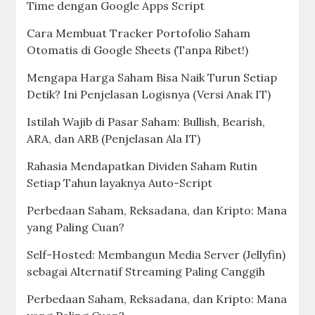
Time dengan Google Apps Script
Cara Membuat Tracker Portofolio Saham
Otomatis di Google Sheets (Tanpa Ribet!)
Mengapa Harga Saham Bisa Naik Turun Setiap
Detik? Ini Penjelasan Logisnya (Versi Anak IT)
Istilah Wajib di Pasar Saham: Bullish, Bearish,
ARA, dan ARB (Penjelasan Ala IT)
Rahasia Mendapatkan Dividen Saham Rutin
Setiap Tahun layaknya Auto-Script
Perbedaan Saham, Reksadana, dan Kripto: Mana
yang Paling Cuan?
Self-Hosted: Membangun Media Server (Jellyfin)
sebagai Alternatif Streaming Paling Canggih
Perbedaan Saham, Reksadana, dan Kripto: Mana