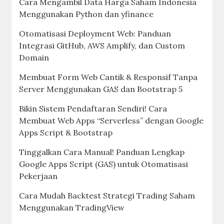
Cara Mengambil Data Harga Saham Indonesia
Menggunakan Python dan yfinance
Otomatisasi Deployment Web: Panduan
Integrasi GitHub, AWS Amplify, dan Custom
Domain
Membuat Form Web Cantik & Responsif Tanpa
Server Menggunakan GAS dan Bootstrap 5
Bikin Sistem Pendaftaran Sendiri! Cara
Membuat Web Apps “Serverless” dengan Google
Apps Script & Bootstrap
Tinggalkan Cara Manual! Panduan Lengkap
Google Apps Script (GAS) untuk Otomatisasi
Pekerjaan
Cara Mudah Backtest Strategi Trading Saham
Menggunakan TradingView