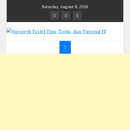
Skip
Saturday, August 8, 2026
to
content
Ngoprek Tech | Tips,
Berbagi Ilmu, Ngoprek Teknologi Tanpa Batas
Tools, dan Tutorial IT