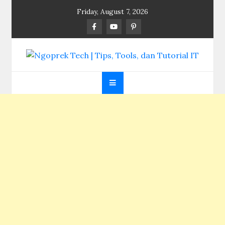
Skip
Friday, August 7, 2026
to
content
Ngoprek Tech | Tips,
Berbagi Ilmu, Ngoprek Teknologi Tanpa Batas
Tools, dan Tutorial
IT