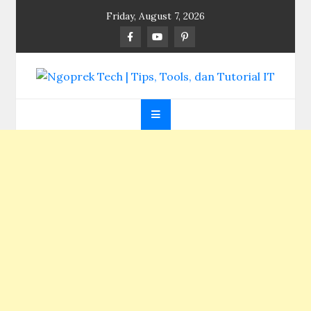
Skip
Friday, August 7, 2026
to
content
Ngoprek Tech | Tips,
Berbagi Ilmu, Ngoprek Teknologi Tanpa Batas
Tools, dan Tutorial
IT