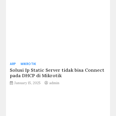
ARP
MIKROTIK
Solusi Ip Static Server tidak bisa Connect
pada DHCP di Mikrotik
January 15, 2025
admin
MIKROTIK
Cara Membatasi (Limit) Bandwidth
Mikrotik dengan Simple Queue Mikrotik
February 13, 2022
admin
MIKROTIK
VIRTUALBOX
Cara Belajar Mikrotik Tanpa RouterBoard
Menggunakan VirtualBox
March 22, 2022
admin