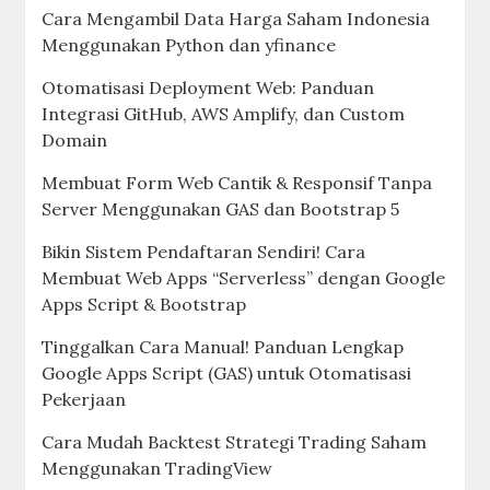
Saham Otomatis dan Arsitektur Sistemnya
Cara Praktis Scraping Data Laporan Keuangan
Emiten Menggunakan Python
Strategi Bandarmologi Modern: Membaca
Pergerakan Big Money dan Menentukan Titik
Entry Saham yang Akurat
Eksperimen AI: Menggunakan Ollama Lokal
untuk Analisis Sentimen Berita Saham
Tutorial Membuat Bot Telegram Notifikasi
Harga Saham Otomatis dengan Google Apps
Script (Update 2026)
Nonton Live Gratis Piala Dunia 2026 di
livesports
Ngoprek API Saham: Menarik Data Harga Real-