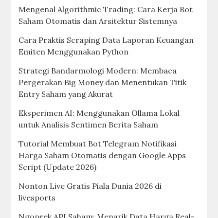
Time dengan Google Apps Script
Cara Membuat Tracker Portofolio Saham
Otomatis di Google Sheets (Tanpa Ribet!)
Mengapa Harga Saham Bisa Naik Turun Setiap
Detik? Ini Penjelasan Logisnya (Versi Anak IT)
Istilah Wajib di Pasar Saham: Bullish, Bearish,
ARA, dan ARB (Penjelasan Ala IT)
Rahasia Mendapatkan Dividen Saham Rutin
Setiap Tahun layaknya Auto-Script
Perbedaan Saham, Reksadana, dan Kripto: Mana
yang Paling Cuan?
Self-Hosted: Membangun Media Server (Jellyfin)
sebagai Alternatif Streaming Paling Canggih
Perbedaan Saham, Reksadana, dan Kripto: Mana
yang Paling Cuan?