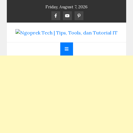
Skip
Friday, August 7, 2026
to
content
Ngoprek Tech | Tips,
Berbagi Ilmu, Ngoprek Teknologi Tanpa Batas
Tools, dan Tutorial
IT