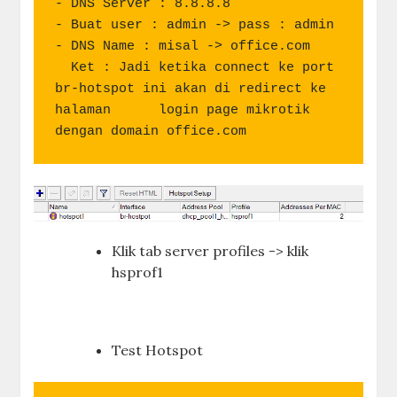
- DNS Server : 8.8.8.8

- Buat user : admin -> pass : admin

- DNS Name : misal -> office.com

  Ket : Jadi ketika connect ke port 
br-hotspot ini akan di redirect ke 
halaman      login page mikrotik 
dengan domain office.com
Klik tab server profiles -> klik
hsprof1
Test Hotspot