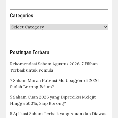
Linux vs Windows: Mana Sistem Operasi Terbaik
untuk Produktivitas Anda?
Kuasai 8 Software Sysadmin Terbaru Ini Jika
Ingin Karir Melejit di 2026
Cara Trading Saham Harian untuk Pemula:
Panduan Lengkap Meraih Cuan Konsisten Tiap
Hari
Gaji DevOps Engineer Tembus 2 Digit? Ini
Realita dan Cara Menembusnya!
Bisa Mulai dari 100 Ribu! Ini Cara Investasi
Saham Pemula Biar Cepat Cuan
Revolusi Investasi Modern: Bagaimana
Teknologi AI untuk Saham 2026 Mengubah Peta
Pasar Modal