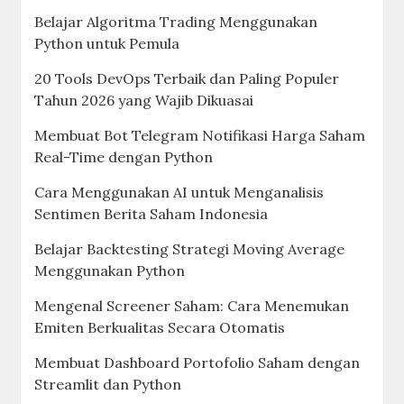
Menggunakan Python dan yfinance
Otomatisasi Deployment Web: Panduan
Integrasi GitHub, AWS Amplify, dan Custom
Domain
Membuat Form Web Cantik & Responsif Tanpa
Server Menggunakan GAS dan Bootstrap 5
Bikin Sistem Pendaftaran Sendiri! Cara
Membuat Web Apps “Serverless” dengan Google
Apps Script & Bootstrap
Tinggalkan Cara Manual! Panduan Lengkap
Google Apps Script (GAS) untuk Otomatisasi
Pekerjaan
Cara Mudah Backtest Strategi Trading Saham
Menggunakan TradingView
Mengenal Algorithmic Trading: Cara Kerja Bot