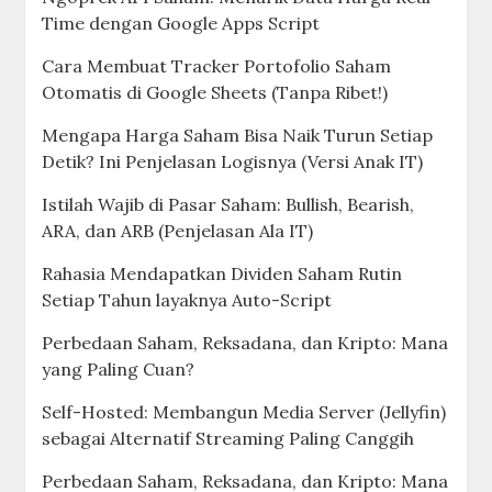
Cara Aman Memigrasikan Kredensial Microsoft
Authenticator ke HP Baru Tanpa Kehilangan
Akses (Update 2026)
Apa Itu Saham? Penjelasan Paling Mudah untuk
Orang Awam (Gaya Ngoprek Tech)
Panduan Lengkap Buka Rekening Saham
(Sekuritas) Online 2026: Cepat, Aman, dan Full
Digital
Powered By:
Yuby
|
Medium
|
Github
|
Youtube