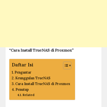
“Cara Install TrueNAS di Proxmox”
Daftar Isi
Pengantar
Keunggulan TrueNAS
Cara Install TrueNAS di Proxmox
Penutup
Related