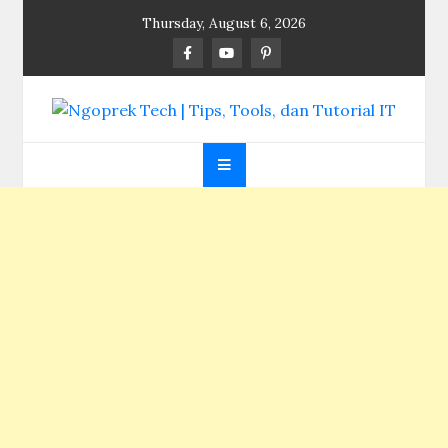
Skip
Thursday, August 6, 2026
to
content
Ngoprek Tech | Tips,
Berbagi Ilmu, Ngoprek Teknologi Tanpa Batas
Tools, dan Tutorial
IT