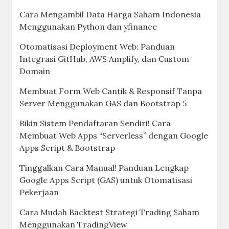
Cara Mengambil Data Harga Saham Indonesia
Menggunakan Python dan yfinance
Otomatisasi Deployment Web: Panduan
Integrasi GitHub, AWS Amplify, dan Custom
Domain
Membuat Form Web Cantik & Responsif Tanpa
Server Menggunakan GAS dan Bootstrap 5
Bikin Sistem Pendaftaran Sendiri! Cara
Membuat Web Apps “Serverless” dengan Google
Apps Script & Bootstrap
Tinggalkan Cara Manual! Panduan Lengkap
Google Apps Script (GAS) untuk Otomatisasi
Pekerjaan
Cara Mudah Backtest Strategi Trading Saham
Menggunakan TradingView