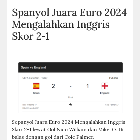
Spanyol Juara Euro 2024
Mengalahkan Inggris
Skor 2-1
Sepanyol Juara Euro 2024 Mengalahkan Inggris
Skor 2-1 lewat Gol Nico William dan Mikel O. Di
balas dengan gol dari Cole Palmer.