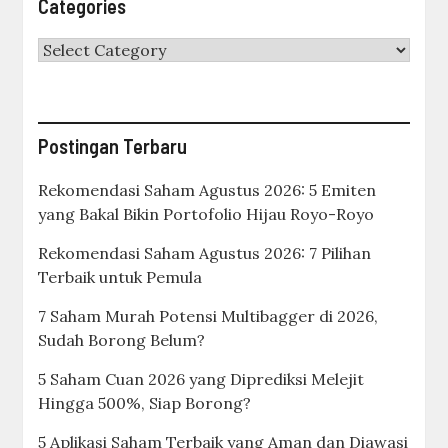
Categories
Categories
Postingan Terbaru
Rekomendasi Saham Agustus 2026: 5 Emiten
yang Bakal Bikin Portofolio Hijau Royo-Royo
Rekomendasi Saham Agustus 2026: 7 Pilihan
Terbaik untuk Pemula
7 Saham Murah Potensi Multibagger di 2026,
Sudah Borong Belum?
5 Saham Cuan 2026 yang Diprediksi Melejit
Hingga 500%, Siap Borong?
5 Aplikasi Saham Terbaik yang Aman dan Diawasi