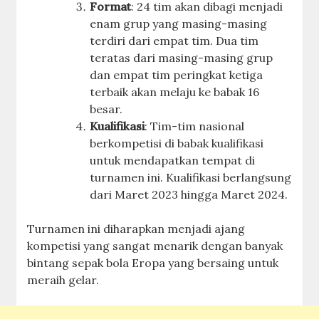
Format
: 24 tim akan dibagi menjadi
enam grup yang masing-masing
terdiri dari empat tim. Dua tim
teratas dari masing-masing grup
dan empat tim peringkat ketiga
terbaik akan melaju ke babak 16
besar.
Kualifikasi
: Tim-tim nasional
berkompetisi di babak kualifikasi
untuk mendapatkan tempat di
turnamen ini. Kualifikasi berlangsung
dari Maret 2023 hingga Maret 2024.
Turnamen ini diharapkan menjadi ajang
kompetisi yang sangat menarik dengan banyak
bintang sepak bola Eropa yang bersaing untuk
meraih gelar.