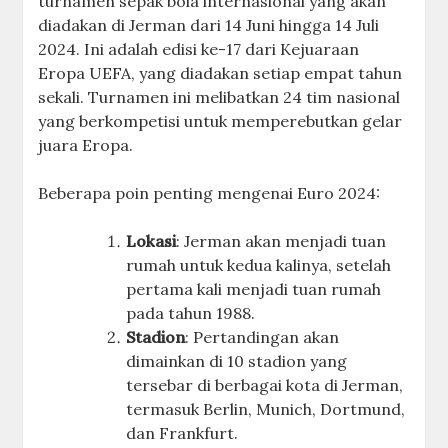
turnamen sepak bola internasional yang akan
diadakan di Jerman dari 14 Juni hingga 14 Juli
2024. Ini adalah edisi ke-17 dari Kejuaraan
Eropa UEFA, yang diadakan setiap empat tahun
sekali. Turnamen ini melibatkan 24 tim nasional
yang berkompetisi untuk memperebutkan gelar
juara Eropa.
Beberapa poin penting mengenai Euro 2024:
Lokasi
: Jerman akan menjadi tuan
rumah untuk kedua kalinya, setelah
pertama kali menjadi tuan rumah
pada tahun 1988.
Stadion
: Pertandingan akan
dimainkan di 10 stadion yang
tersebar di berbagai kota di Jerman,
termasuk Berlin, Munich, Dortmund,
dan Frankfurt.