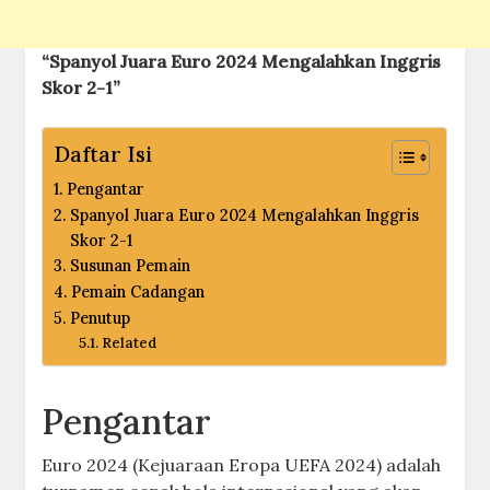
“Spanyol Juara Euro 2024 Mengalahkan Inggris
Skor 2-1”
Daftar Isi
Pengantar
Spanyol Juara Euro 2024 Mengalahkan Inggris
Skor 2-1
Susunan Pemain
Pemain Cadangan
Penutup
Related
Pengantar
Euro 2024 (Kejuaraan Eropa UEFA 2024) adalah