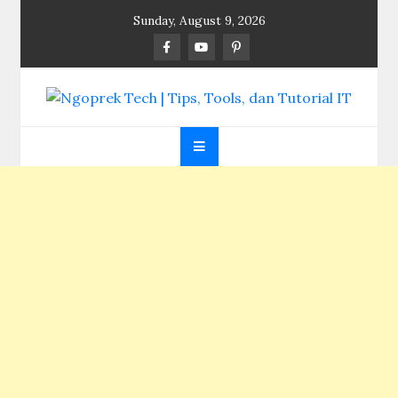
Skip
Sunday, August 9, 2026
to
content
Ngoprek Tech | Tips,
Berbagi Ilmu, Ngoprek Teknologi Tanpa Batas
Tools, dan Tutorial
IT