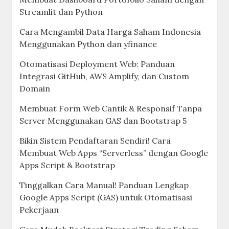
Streamlit dan Python
Cara Mengambil Data Harga Saham Indonesia
Menggunakan Python dan yfinance
Otomatisasi Deployment Web: Panduan
Integrasi GitHub, AWS Amplify, dan Custom
Domain
Membuat Form Web Cantik & Responsif Tanpa
Server Menggunakan GAS dan Bootstrap 5
Bikin Sistem Pendaftaran Sendiri! Cara
Membuat Web Apps “Serverless” dengan Google
Apps Script & Bootstrap
Tinggalkan Cara Manual! Panduan Lengkap
Google Apps Script (GAS) untuk Otomatisasi
Pekerjaan