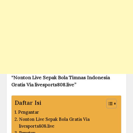
“Nonton Live Sepak Bola Timnas Indonesia
Gratis Via livesports808.live”
Daftar Isi
Pengantar
Nonton Live Sepak Bola Gratis Via
livesports808.live
Penutup