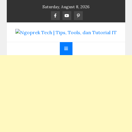
Skip
Saturday, August 8, 2026
to
content
Ngoprek Tech | Tips,
Berbagi Ilmu, Ngoprek Teknologi Tanpa Batas
Tools, dan Tutorial
IT