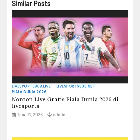
Similar Posts
LIVESPORTS808.LIVE
LIVESPORTS808.NET
PIALA DUNIA 2026
Nonton Live Gratis Piala Dunia 2026 di
livesports
June 17, 2026
admin