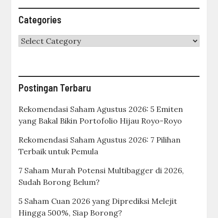
Categories
Categories
Postingan Terbaru
Rekomendasi Saham Agustus 2026: 5 Emiten
yang Bakal Bikin Portofolio Hijau Royo-Royo
Rekomendasi Saham Agustus 2026: 7 Pilihan
Terbaik untuk Pemula
7 Saham Murah Potensi Multibagger di 2026,
Sudah Borong Belum?
5 Saham Cuan 2026 yang Diprediksi Melejit
Hingga 500%, Siap Borong?