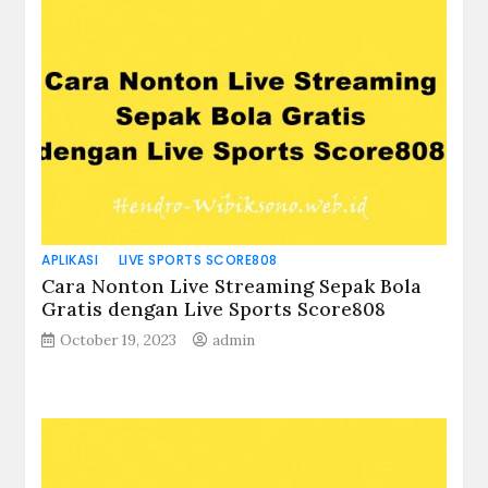
APLIKASI
LIVE SPORTS SCORE808
Cara Nonton Live Streaming Sepak Bola
Gratis dengan Live Sports Score808
October 19, 2023
admin