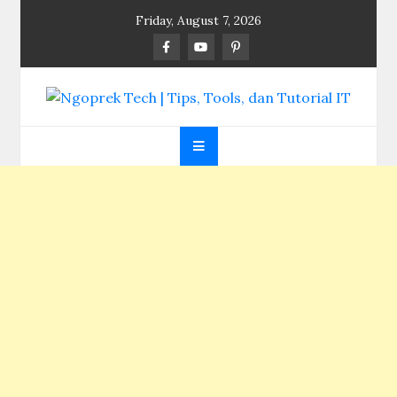
Skip
Friday, August 7, 2026
to
content
Ngoprek Tech | Tips,
Berbagi Ilmu, Ngoprek Teknologi Tanpa Batas
Tools, dan Tutorial
IT