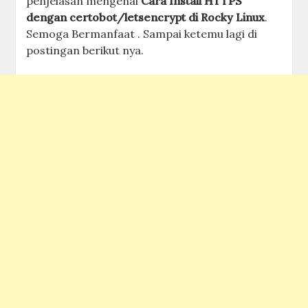
penjelasan mengenai
Cara Install HTTPS
dengan certobot/letsencrypt di Rocky Linux
.
Semoga Bermanfaat . Sampai ketemu lagi di
postingan berikut nya.