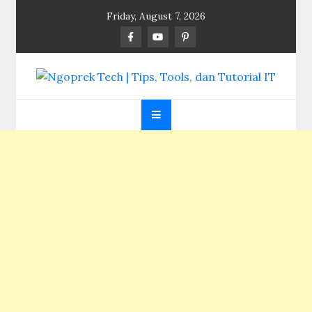
Skip
Friday, August 7, 2026
to
content
Ngoprek Tech | Tips,
Berbagi Ilmu, Ngoprek Teknologi Tanpa Batas
Tools, dan Tutorial
IT