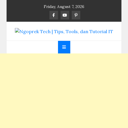
Skip
Friday, August 7, 2026
to
content
Ngoprek Tech | Tips,
Berbagi Ilmu, Ngoprek Teknologi Tanpa Batas
Tools, dan Tutorial
IT