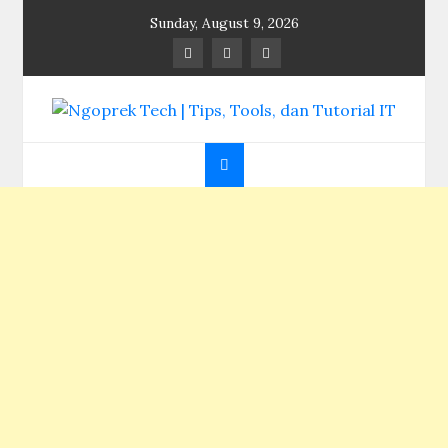
Skip
Sunday, August 9, 2026
to
content
Ngoprek Tech | Tips,
Berbagi Ilmu, Ngoprek Teknologi Tanpa Batas
Tools, dan Tutorial
IT