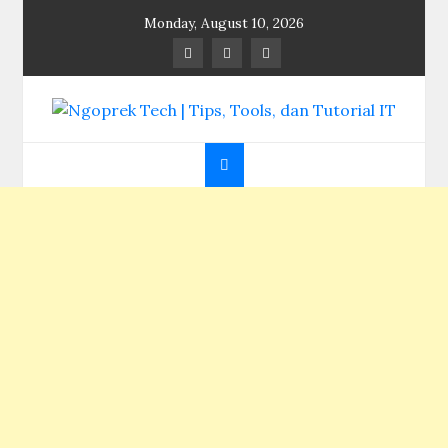
Skip
Monday, August 10, 2026
to
content
Ngoprek Tech | Tips,
Berbagi Ilmu, Ngoprek Teknologi Tanpa Batas
Tools, dan Tutorial
IT