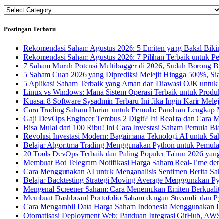
Categories
Postingan Terbaru
Rekomendasi Saham Agustus 2026: 5 Emiten yang Bakal Bikin
Rekomendasi Saham Agustus 2026: 7 Pilihan Terbaik untuk P
7 Saham Murah Potensi Multibagger di 2026, Sudah Borong 
5 Saham Cuan 2026 yang Diprediksi Melejit Hingga 500%, Si
5 Aplikasi Saham Terbaik yang Aman dan Diawasi OJK untuk
Linux vs Windows: Mana Sistem Operasi Terbaik untuk Produk
Kuasai 8 Software Sysadmin Terbaru Ini Jika Ingin Karir Melej
Cara Trading Saham Harian untuk Pemula: Panduan Lengkap M
Gaji DevOps Engineer Tembus 2 Digit? Ini Realita dan Cara
Bisa Mulai dari 100 Ribu! Ini Cara Investasi Saham Pemula B
Revolusi Investasi Modern: Bagaimana Teknologi AI untuk S
Belajar Algoritma Trading Menggunakan Python untuk Pemula
20 Tools DevOps Terbaik dan Paling Populer Tahun 2026 yan
Membuat Bot Telegram Notifikasi Harga Saham Real-Time de
Cara Menggunakan AI untuk Menganalisis Sentimen Berita Sa
Belajar Backtesting Strategi Moving Average Menggunakan P
Mengenal Screener Saham: Cara Menemukan Emiten Berkualit
Membuat Dashboard Portofolio Saham dengan Streamlit dan P
Cara Mengambil Data Harga Saham Indonesia Menggunakan P
Otomatisasi Deployment Web: Panduan Integrasi GitHub, AW