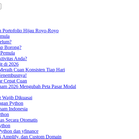
 Portofolio Hijau Royo-Royo
emula
Belum?
ap Borong?
 Pemula
tivitas Anda?
it di 2026
eraih Cuan Konsisten Tiap Hari
 Menembusnya!
iar Cepat Cuan
aham 2026 Mengubah Peta Pasar Modal
g Wajib Dikuasai
ngan Python
ham Indonesia
ython
as Secara Otomatis
ython
ython dan yfinance
S Amplify, dan Custom Domain