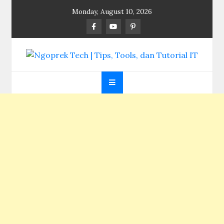
Skip
Monday, August 10, 2026
to
content
Ngoprek Tech | Tips,
Berbagi Ilmu, Ngoprek Teknologi Tanpa Batas
Tools, dan Tutorial
IT