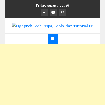
Skip
Friday, August 7, 2026
to
content
Ngoprek Tech | Tips,
Berbagi Ilmu, Ngoprek Teknologi Tanpa Batas
Tools, dan Tutorial
IT