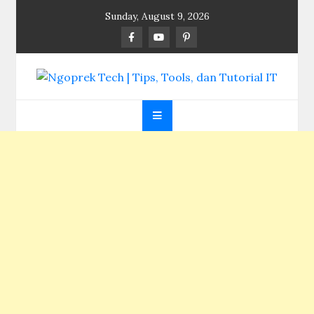
Skip
Sunday, August 9, 2026
to
content
Ngoprek Tech | Tips,
Berbagi Ilmu, Ngoprek Teknologi Tanpa Batas
Tools, dan Tutorial
IT