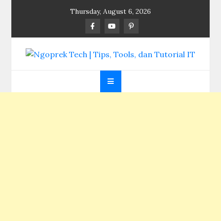
Skip
Thursday, August 6, 2026
to
content
Ngoprek Tech | Tips,
Berbagi Ilmu, Ngoprek Teknologi Tanpa Batas
Tools, dan Tutorial
IT