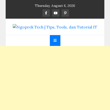
Skip
Thursday, August 6, 2026
to
content
Ngoprek Tech | Tips,
Berbagi Ilmu, Ngoprek Teknologi Tanpa Batas
Tools, dan Tutorial
IT