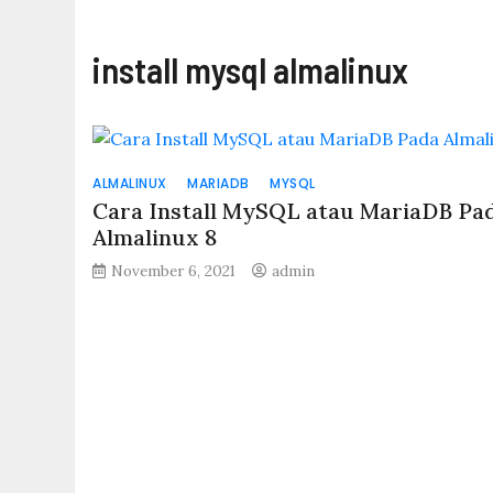
install mysql almalinux
ALMALINUX
MARIADB
MYSQL
Cara Install MySQL atau MariaDB Pa
Almalinux 8
November 6, 2021
admin