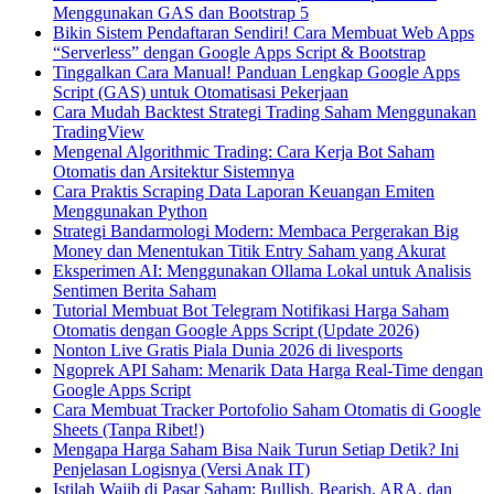
Menggunakan GAS dan Bootstrap 5
Bikin Sistem Pendaftaran Sendiri! Cara Membuat Web Apps
“Serverless” dengan Google Apps Script & Bootstrap
Tinggalkan Cara Manual! Panduan Lengkap Google Apps
Script (GAS) untuk Otomatisasi Pekerjaan
Cara Mudah Backtest Strategi Trading Saham Menggunakan
TradingView
Mengenal Algorithmic Trading: Cara Kerja Bot Saham
Otomatis dan Arsitektur Sistemnya
Cara Praktis Scraping Data Laporan Keuangan Emiten
Menggunakan Python
Strategi Bandarmologi Modern: Membaca Pergerakan Big
Money dan Menentukan Titik Entry Saham yang Akurat
Eksperimen AI: Menggunakan Ollama Lokal untuk Analisis
Sentimen Berita Saham
Tutorial Membuat Bot Telegram Notifikasi Harga Saham
Otomatis dengan Google Apps Script (Update 2026)
Nonton Live Gratis Piala Dunia 2026 di livesports
Ngoprek API Saham: Menarik Data Harga Real-Time dengan
Google Apps Script
Cara Membuat Tracker Portofolio Saham Otomatis di Google
Sheets (Tanpa Ribet!)
Mengapa Harga Saham Bisa Naik Turun Setiap Detik? Ini
Penjelasan Logisnya (Versi Anak IT)
Istilah Wajib di Pasar Saham: Bullish, Bearish, ARA, dan