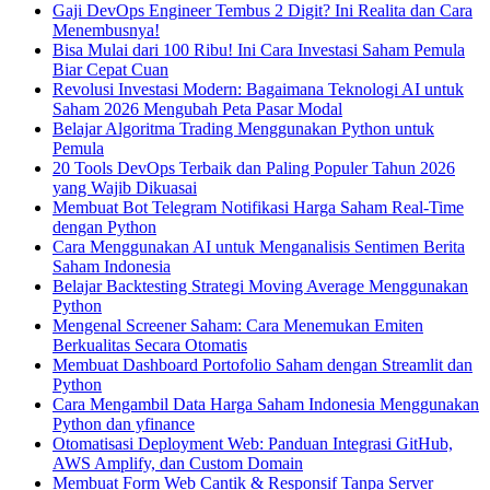
Gaji DevOps Engineer Tembus 2 Digit? Ini Realita dan Cara
Menembusnya!
Bisa Mulai dari 100 Ribu! Ini Cara Investasi Saham Pemula
Biar Cepat Cuan
Revolusi Investasi Modern: Bagaimana Teknologi AI untuk
Saham 2026 Mengubah Peta Pasar Modal
Belajar Algoritma Trading Menggunakan Python untuk
Pemula
20 Tools DevOps Terbaik dan Paling Populer Tahun 2026
yang Wajib Dikuasai
Membuat Bot Telegram Notifikasi Harga Saham Real-Time
dengan Python
Cara Menggunakan AI untuk Menganalisis Sentimen Berita
Saham Indonesia
Belajar Backtesting Strategi Moving Average Menggunakan
Python
Mengenal Screener Saham: Cara Menemukan Emiten
Berkualitas Secara Otomatis
Membuat Dashboard Portofolio Saham dengan Streamlit dan
Python
Cara Mengambil Data Harga Saham Indonesia Menggunakan
Python dan yfinance
Otomatisasi Deployment Web: Panduan Integrasi GitHub,
AWS Amplify, dan Custom Domain
Membuat Form Web Cantik & Responsif Tanpa Server