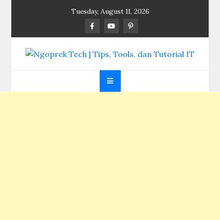
Skip
Tuesday, August 11, 2026
to
content
Ngoprek Tech | Tips,
Berbagi Ilmu, Ngoprek Teknologi Tanpa Batas
Tools, dan Tutorial
IT